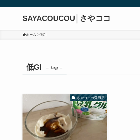
SAYACOUCOU│さやココ
ホーム
低GI
低GI
– tag –
さやココの愛用品