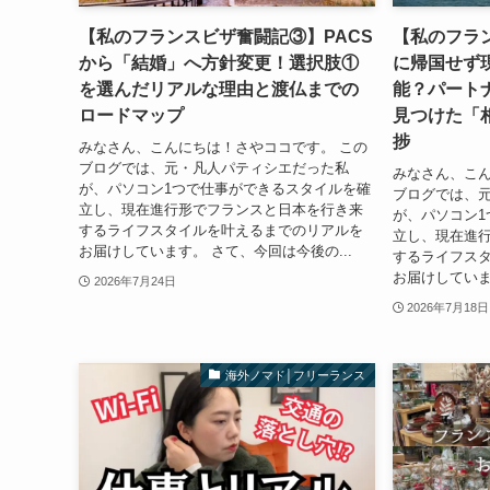
【私のフランスビザ奮闘記③】PACS
【私のフラ
から「結婚」へ方針変更！選択肢①
に帰国せず
を選んだリアルな理由と渡仏までの
能？パート
ロードマップ
見つけた「
捗
みなさん、こんにちは！さやココです。 この
ブログでは、元・凡人パティシエだった私
みなさん、こん
が、パソコン1つで仕事ができるスタイルを確
ブログでは、
立し、現在進行形でフランスと日本を行き来
が、パソコン1
するライフスタイルを叶えるまでのリアルを
立し、現在進
お届けしています。 さて、今回は今後の...
するライフス
お届けしていま
2026年7月24日
2026年7月18日
海外ノマド│フリーランス