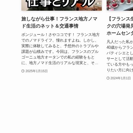
旅しながら仕事！フランス地方ノマ
【フランス
ド生活のネット＆交通事情
クの穴場発
ホームセン
ボンジュール！さやココです！ フランス地方
でのノマドライフ、憧れますよね。しかし、
凡人だった私
実際に体験してみると、予想外のトラブルや
40歳からフラ
課題が山積みです。今回は、フランスのブル
パティシエとし
ゴーニュ地方オータンでの私の経験をもと
サーとして活
に、地方ノマド生活のリアルな現実と、そ...
ている方やも
りたい方に向け
2025年1月15日
2024年1月1日