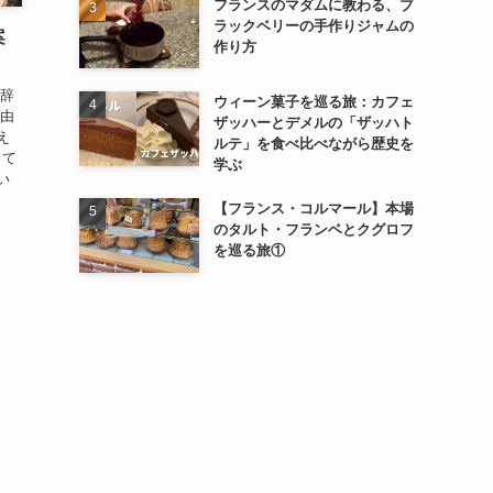
フランスのマダムに教わる、ブ
ラックベリーの手作りジャムの
案
作り方
を辞
ウィーン菓子を巡る旅：カフェ
理由
ザッハーとデメルの「ザッハト
え
ルテ」を食べ比べながら歴史を
って
学ぶ
い
【フランス・コルマール】本場
のタルト・フランベとクグロフ
を巡る旅①