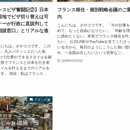
ンスビザ奮闘記②】日本
フランス移住・個別戦略会議のご
現地でビザ切り替えは可
内
ナーが行政に直談判して
こんにちは、さやココです。 「今の仕事
相談窓口」とリアルな進
めて、もっと自由になりたい」 「年齢を
に諦めたくない。本気でフランス移住を叶
たい」 公式LINEやYouTubeを見てくださ
にちは。さやココです。 この
いる方から、毎日のようにこうした熱い想
元・凡人パティシエだった私
や、一歩踏み出したいという切実なご...
つで仕事ができるスタイルを確
2026年5月23日
行形でフランスと日本を行き来
タイルを叶えるまでのリアルを
す。 現在、私はフランス...
フランス偏