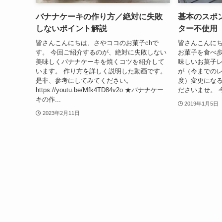
バナナケーキの作り方／絶対に失敗
基本のスポ
しないポイント解説
ター不使用
皆さんこんにちは、さやココのお菓子chで
皆さんこんに
す。 今回ご紹介するのが、絶対に失敗しない
お菓子を食べ歩
美味しくバナナケーキを焼くコツを紹介して
味しいお菓子
います。 作り方を詳しく説明した動画です。
が（今までの
是非、参考にしてみてください。
度）変更にな
https://youtu.be/Mfk4TD84v2o ★バナナケー
ださいませ。 今
キの作...
2019年1月5日
2023年2月11日