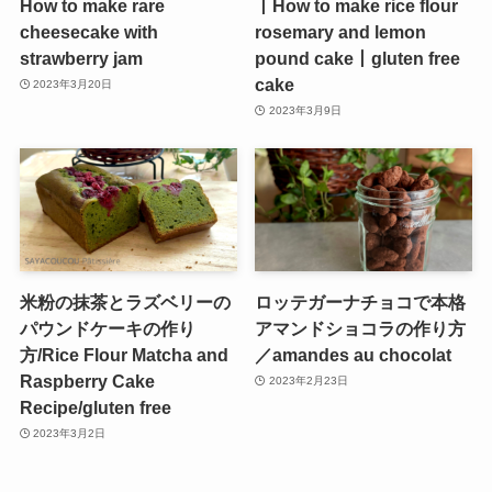
How to make rare
丨How to make rice flour
cheesecake with
rosemary and lemon
strawberry jam
pound cake丨gluten free
cake
2023年3月20日
2023年3月9日
米粉の抹茶とラズベリーの
ロッテガーナチョコで本格
パウンドケーキの作り
アマンドショコラの作り方
方/Rice Flour Matcha and
／amandes au chocolat
Raspberry Cake
2023年2月23日
Recipe/gluten free
2023年3月2日