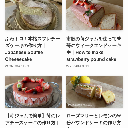
ふわトロ！本格スフレチー
市販の苺ジャムを使って🍓
ズケーキの作り方｜
苺のウィークエンドケーキ
Japanese Souffle
🍓｜How to make
Cheesecake
strawberry pound cake
2023年4月10日
2023年4月7日
【苺ジャムで簡単】苺のレ
ローズマリーとレモンの米
アチーズケーキの作り方｜
粉パウンドケーキの作り方