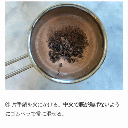
④ 片手鍋を火にかける。
中火で底が焦げないよう
に
ゴムベラで常に混ぜる。