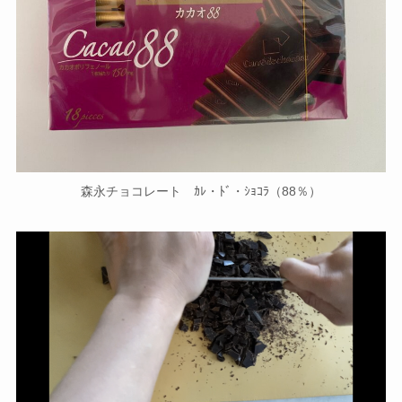
森永チョコレート ｶﾚ・ﾄﾞ・ｼｮｺﾗ（88％）