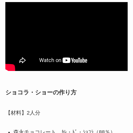
ショコラ・ショーの作り方
【材料】2人分
森永チョコレート ｶﾚ・ﾄﾞ・ｼｮｺﾗ（88％）…