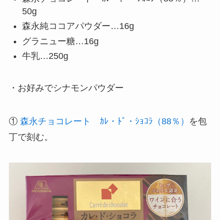
50g
森永純ココアパウダー…16g
グラニュー糖…16g
牛乳…250g
・お好みでシナモンパウダー
①
森永チョコレート ｶﾚ・ﾄﾞ・ｼｮｺﾗ（88％）
を包
丁で刻む。