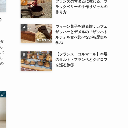
フランスのマダムに教わる、ブ
ラックベリーの手作りジャムの
作り方
の
ウィーン菓子を巡る旅：カフェ
ザッハーとデメルの「ザッハト
ルテ」を食べ比べながら歴史を
れダ
学ぶ
の
イパ
【フランス・コルマール】本場
の
のタルト・フランベとクグロフ
けの
を巡る旅①
シピ