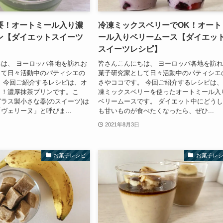
要！オートミール入り濃
冷凍ミックスベリーでOK！オート
ン【ダイエットスイーツ
ール入りベリームース【ダイエッ
スイーツレシピ】
は、 ヨーロッパ各地を訪れお
皆さんこんにちは、 ヨーロッパ各地を訪
して日々活動中のパティシエの
菓子研究家として日々活動中のパティシエ
 今回ご紹介するレシピは、オ
さやココです。 今回ご紹介するレシピは
り！濃厚抹茶プリンです。こ
凍ミックスベリーを使ったオートミール入
ラス製小さな器(のスイーツ)は
ベリームースです。 ダイエット中にどう
ヴェリーヌ」と呼びま...
も甘いものが食べたくなったら、ぜひ...
2021年8月3日
お菓子レシピ
お菓子レ