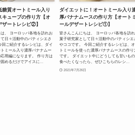
低糖質オートミール入り
ダイエットに！オートミール入り
スキューブの作り方【オ
厚バナナムースの作り方【オート
デザートレシピ②】
ールデザートレシピ①】
は、 ヨーロッパ各地を訪れお
皆さんこんにちは、 ヨーロッパ各地を訪
して日々活動中のパティシエさ
菓子研究家として日々活動中のパティシエ
今回ご紹介するレシピは、ダイ
やココです。 今回ご紹介するレシピは、
ートミール入り濃厚バナナムー
トミールを使った濃厚バナナムースの作り
応用編になります。 作り方は
です。 ダイエット中にどうしても甘いも
固めるだけでアイスに...
食べたくなったら、ぜひこちらのレシ...
2021年7月26日