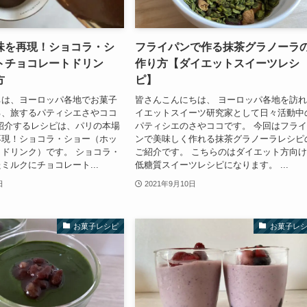
味を再現！ショコラ・シ
フライパンで作る抹茶グラノーラ
トチョコレートドリン
作り方【ダイエットスイーツレシ
方
ピ】
ちは、ヨーロッパ各地でお菓子
皆さんこんにちは、 ヨーロッパ各地を訪
る、旅するパティシエさやココ
イエットスイーツ研究家として日々活動中
紹介するレシピは、パリの本場
パティシエのさやココです。 今回はフラ
再現！ショコラ・ショー（ホッ
ンで美味しく作れる抹茶グラノーラレシピ
ドリンク）です。 ショコラ・
ご紹介です。 こちらのはダイエット方向
ミルクにチョコレート...
低糖質スイーツレシピになります。 ...
日
2021年9月10日
お菓子レシピ
お菓子レ