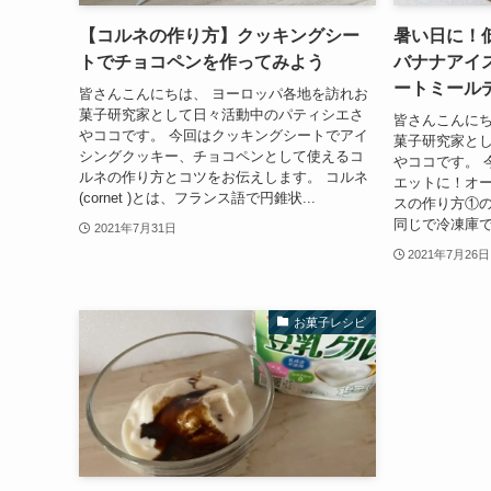
【コルネの作り方】クッキングシー
暑い日に！
トでチョコペンを作ってみよう
バナナアイ
ートミール
皆さんこんにちは、 ヨーロッパ各地を訪れお
菓子研究家として日々活動中のパティシエさ
皆さんこんにち
やココです。 今回はクッキングシートでアイ
菓子研究家と
シングクッキー、チョコペンとして使えるコ
やココです。 
ルネの作り方とコツをお伝えします。 コルネ
エットに！オ
(cornet )とは、フランス語で円錐状...
スの作り方①の
同じで冷凍庫で
2021年7月31日
2021年7月26日
お菓子レシピ