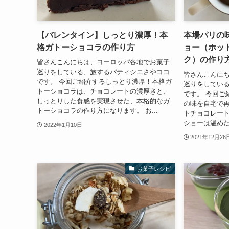
【バレンタイン】しっとり濃厚！本
本場パリの
格ガトーショコラの作り方
ョー（ホッ
ク）の作り
皆さんこんにちは、ヨーロッパ各地でお菓子
巡りをしている、旅するパティシエさやココ
皆さんこんに
です。 今回ご紹介するしっとり濃厚！本格ガ
巡りをしてい
トーショコラは、チョコレートの濃厚さと、
です。 今回ご
しっとりした食感を実現させた、本格的なガ
の味を自宅で
トーショコラの作り方になります。 お...
トチョコレート
ショーは温めた
2022年1月10日
2021年12月26
お菓子レシピ