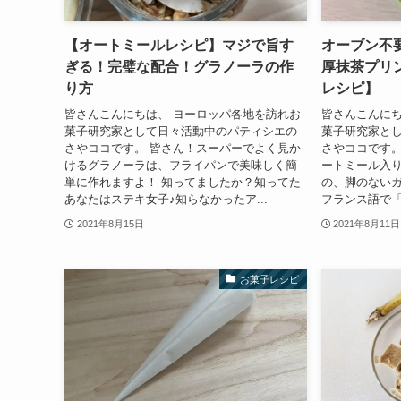
【オートミールレシピ】マジで旨す
オーブン不
ぎる！完璧な配合！グラノーラの作
厚抹茶プリ
り方
レシピ】
皆さんこんにちは、 ヨーロッパ各地を訪れお
皆さんこんにち
菓子研究家として日々活動中のパティシエの
菓子研究家と
さやココです。 皆さん！スーパーでよく見か
さやココです。
けるグラノーラは、フライパンで美味しく簡
ートミール入
単に作れますよ！ 知ってましたか？知ってた
の、脚のないガ
あなたはステキ女子♪知らなかったア...
フランス語で「
2021年8月15日
2021年8月11日
お菓子レシピ