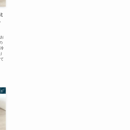
ミ
ト
れお
の
、冷
り
して
シピ