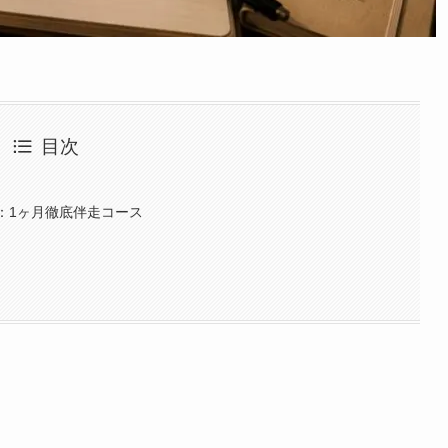
目次
：1ヶ月徹底伴走コース