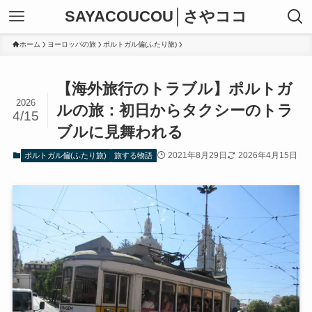
SAYACOUCOU│さやココ
ホーム
ヨーロッパの旅
ポルトガル偏(ふたり旅)
【海外旅行のトラブル】ポルトガ
2026
ルの旅：初日からタクシーのトラ
4/15
ブルに見舞われる
2021年8月29日
2026年4月15日
ポルトガル偏(ふたり旅)
旅する物語