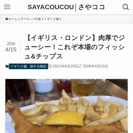
SAYACOUCOU│さやココ
ホーム
ヨーロッパの旅
イギリス偏
【イギリス・ロンドン】肉厚でジ
2026
ューシー！これぞ本場のフィッシ
4/15
ュ&チップス
2021年8月20日
2026年4月15日
イギリス偏
旅する物語